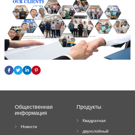
Общественная
Продукты
информация
Квадратная
Новости
плиточная
двухслойный
компании
машина