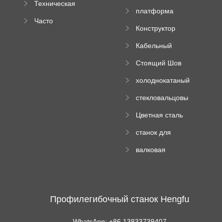
Техническая
вальцовый
платформа
документация
пресс
Часто
высотного
Конструктор
задаваемые
роликового
падающей
вопросы
пресса
Кабельный
трубы
поднос рулон
Стоящий Шов
формируя
Ролл Формируя
машину
холоднокатаный
Машина
формовочный
стекловальцовы
станок
й пресс
Цветная сталь
изгибающая
станок для
машина
формования
валковая
трапециевидных
формовочная
панелей
машина для
гофрированного
картона
Профилегибочный станок Hengfu
WhatsApp: +86 13833739407