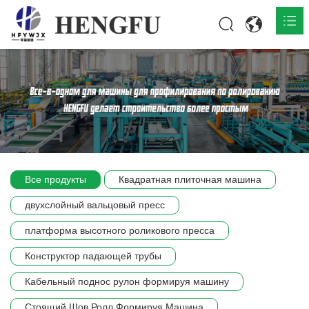
Главная
О нас

Продукты

Общественная

Все продукты
Квадратная плиточная машина
Сцена компании
двухслойный вальцовый пресс
Связь
платформа высотного роликового пресса
Конструктор падающей трубы
Кабельный поднос рулон формируя машину
Стоящий Шов Ролл Формируя Машина