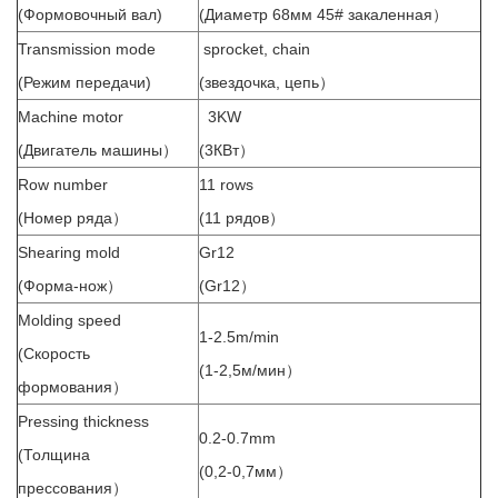
(Формовочный вал)
(Диаметр 68мм 45# закаленная）
Transmission mode
sprocket, chain
(Режим передачи)
(звездочка, цепь）
Machine motor
3KW
(Двигатель машины）
(3КВт）
Row number
11 rows
(Номер ряда）
(11 рядов）
Shearing mold
Gr12
(Форма-нож）
(Gr12）
Molding speed
1-2.5m/min
(Скорость
(1-2,5м/мин）
формования）
Pressing thickness
0.2-0.7mm
(Толщина
(0,2-0,7мм）
прессования）