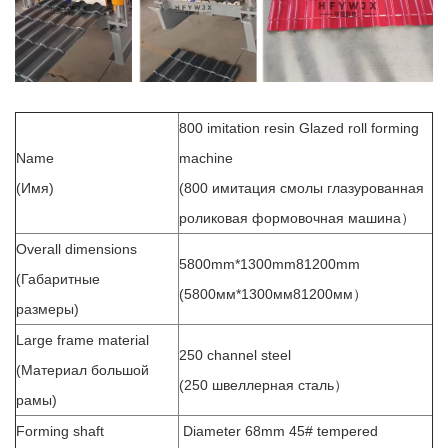
800 imitation resin Glazed roll forming
Name
machine
(Имя)
(800 имитация смолы глазурованная
роликовая формовочная машина）
Overall dimensions
5800mm*1300mm81200mm
(Габаритные
(5800мм*1300мм81200мм）
размеры)
Large frame material
250 channel steel
(Материал большой
(250 швеллерная сталь）
рамы)
Forming shaft
Diameter 68mm 45# tempered