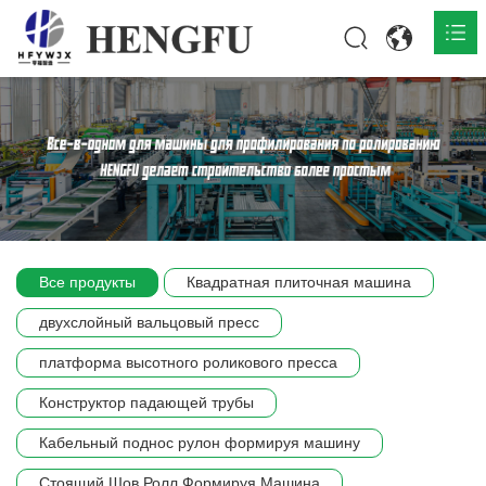
Главная
О нас

Продукты

Общественная

Все продукты
Квадратная плиточная машина
Сцена компании
двухслойный вальцовый пресс
Связь
платформа высотного роликового пресса
Конструктор падающей трубы
Кабельный поднос рулон формируя машину
Стоящий Шов Ролл Формируя Машина