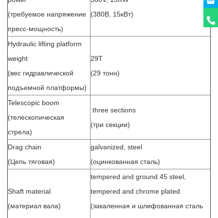
(требуемое напряжение
(380В, 15кВт)
пресс-мощность)
Hydraulic lifting platform
weight
29T
(вес гидравлической
(29 тонн)
подъемной платформы)
Telescopic boom
three sections
(телескопическая
(три секции)
стрела)
Drag chain
galvanized, steel
(Цепь тяговая)
(оцинкованная сталь)
tempered and ground 45 steel,
Shaft material
tempered and chrome plated
(материал вала)
(закаленная и шлифованная сталь