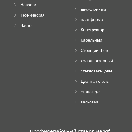
Новости
плиточная
двухслойный
компании
машина
Техническая
вальцовый
платформа
документация
пресс
Часто
высотного
Конструктор
задаваемые
роликового
падающей
вопросы
пресса
Кабельный
трубы
поднос рулон
Стоящий Шов
формируя
Ролл Формируя
машину
холоднокатаный
Машина
формовочный
стекловальцовы
станок
й пресс
Цветная сталь
изгибающая
станок для
машина
формования
валковая
трапециевидных
формовочная
панелей
машина для
гофрированного
картона
Профилегибочный станок Hengfu