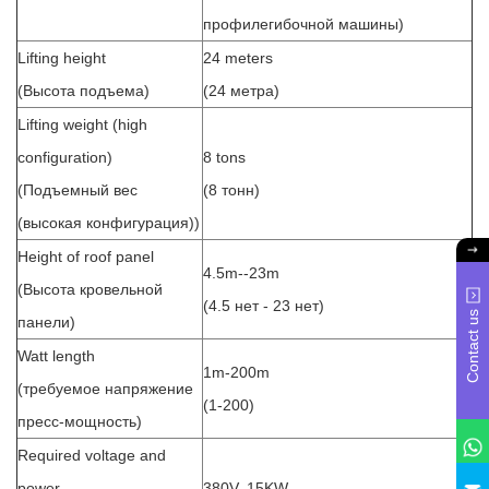
профилегибочной машины)
Lifting height
24 meters
(Высота подъема)
(24 метра)
Lifting weight (high
configuration)
8 tons
(Подъемный вес
(8 тонн)
(высокая конфигурация))
Height of roof panel
4.5m--23m
(Высота кровельной
(4.5 нет - 23 нет)
Contact us
панели)
Watt length
1m-200m
(требуемое напряжение
(1-200)
пресс-мощность)
Required voltage and
power
380V, 15KW