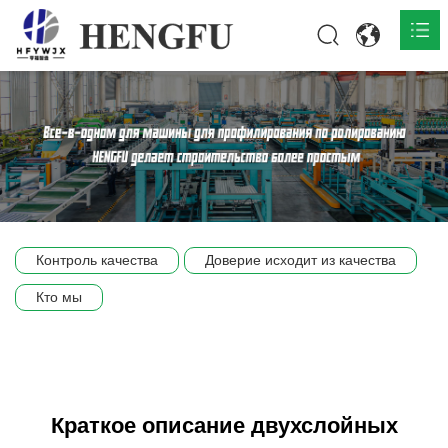
Главная
О нас

Продукты

Общественная

Контроль качества
Доверие исходит из качества
Сцена компании
Кто мы
Связь
Краткое описание двухслойных