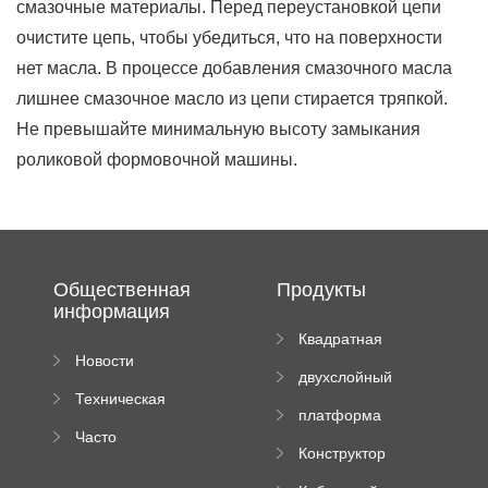
смазочные материалы. Перед переустановкой цепи
очистите цепь, чтобы убедиться, что на поверхности
нет масла. В процессе добавления смазочного масла
лишнее смазочное масло из цепи стирается тряпкой.
Не превышайте минимальную высоту замыкания
роликовой формовочной машины.
Общественная
Продукты
информация
Квадратная
Новости
плиточная
двухслойный
компании
машина
Техническая
вальцовый
платформа
документация
пресс
Часто
высотного
Конструктор
задаваемые
роликового
падающей
вопросы
пресса