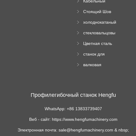
Кабельный
трубы
поднос рулон
Стоящий Шов
формируя
Ролл Формируя
машину
холоднокатаный
Машина
формовочный
стекловальцовы
станок
й пресс
Цветная сталь
изгибающая
станок для
машина
формования
валковая
трапециевидных
формовочная
панелей
машина для
гофрированного
картона
Профилегибочный станок Hengfu
WhatsApp: +86 13833739407
Веб - сайт: https://www.hengfumachinery.com
Электронная почта: sale@hengfumachinery.com & nbsp;