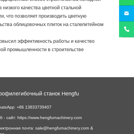
 низкого качества цветной стальной
sa
и, что позволяет производить цветную
ьства облицовочных плиток на сталелитейном
 повысил эффективность работы и качество
ной промышленности в строительстве
рофилегибочный станок Hengfu
atsApp: +86 13833739407
б - сайт: https://www.hengfumachinery.com
ектронная почта: sale@hengfumachinery.com &