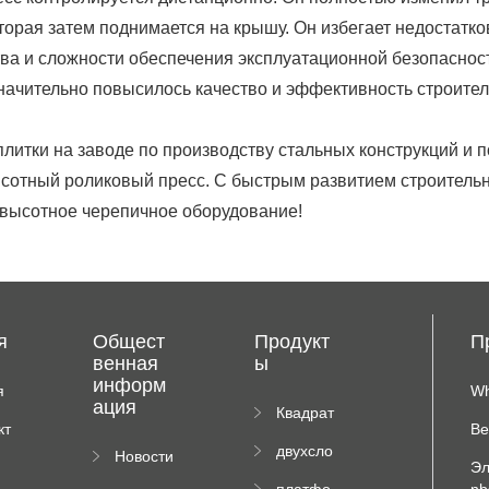
орая затем поднимается на крышу. Он избегает недостатков
ва и сложности обеспечения эксплуатационной безопасност
начительно повысилось качество и эффективность строител
плитки на заводе по производству стальных конструкций и
ысотный роликовый пресс. С быстрым развитием строитель
 высотное черепичное оборудование!
я
Общест
Продукт
П
венная
ы
информ
я
Wh
ация
иц
Квадрат
кт
Ве
ная
двухсло
Новости
плиточн
Эл
йный
компан
ая