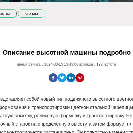
ества
Кто мы
Описание высотной машины подробно
время релиза：2024-03-13 13:43:08 взгляды：192частота
дставляет собой новый тип подвижного высотного цветног
формования и транспортировки цветной стальной черепицы 
ратную обмотку, роликовую формовку и транспортировку. Н
чный станок на определенную высоту, а затем формует пли
есс контролируется дистанционно. Он полностью изменил 