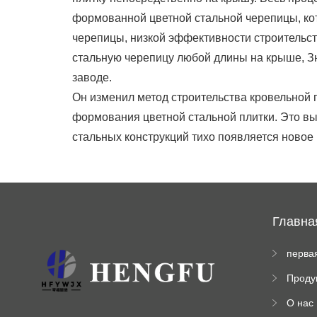
формованной цветной стальной черепицы, кот
черепицы, низкой эффективности строительст
стальную черепицу любой длины на крыше, З
заводе.
Он изменил метод строительства кровельной 
формования цветной стальной плитки. Это в
стальных конструкций тихо появляется новое
Главна
перва
стран
Проду
а
ы
О нас