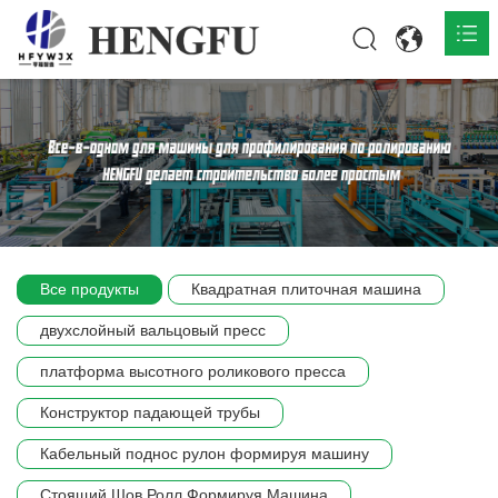
Главная
О нас

Продукты

Общественная

Все продукты
Квадратная плиточная машина
Сцена компании
двухслойный вальцовый пресс
Связь
платформа высотного роликового пресса
Конструктор падающей трубы
Кабельный поднос рулон формируя машину
Стоящий Шов Ролл Формируя Машина