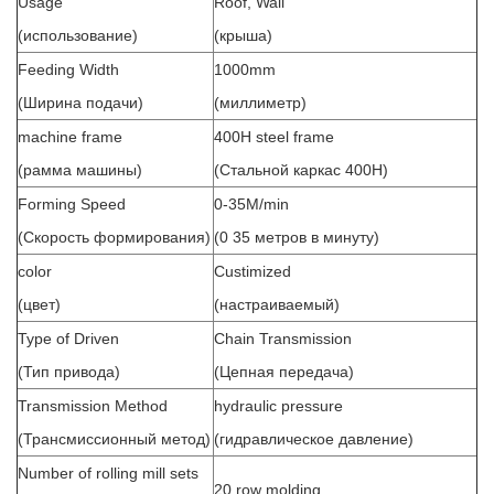
Usage
Roof, Wall
(использование)
(крыша)
Feeding Width
1000mm
(Ширина подачи)
(миллиметр)
machine frame
400H steel frame
(рамма машины)
(Стальной каркас 400H)
Forming Speed
0-35M/min
(Скорость формирования)
(0 35 метров в минуту)
color
Custimized
(цвет)
(настраиваемый)
Type of Driven
Chain Transmission
(Тип привода)
(Цепная передача)
Transmission Method
hydraulic pressure
(Трансмиссионный метод)
(гидравлическое давление)
Number of rolling mill sets
20 row molding