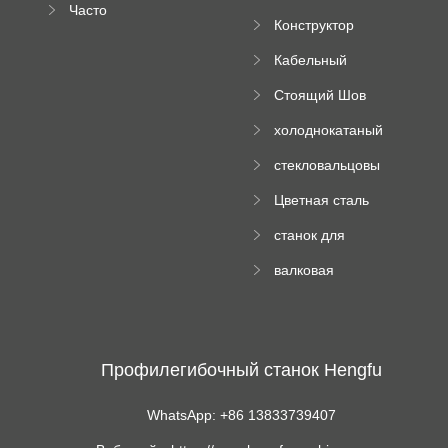
Часто
высотного
Конструктор
задаваемые
роликового
падающей
вопросы
пресса
Кабельный
трубы
поднос рулон
Стоящий Шов
формируя
Ролл Формируя
машину
холоднокатаный
Машина
формовочный
стекловальцовы
станок
й пресс
Цветная сталь
изгибающая
станок для
машина
формования
валковая
трапециевидных
формовочная
панелей
машина для
гофрированного
картона
Профилегибочный станок Hengfu
WhatsApp: +86 13833739407