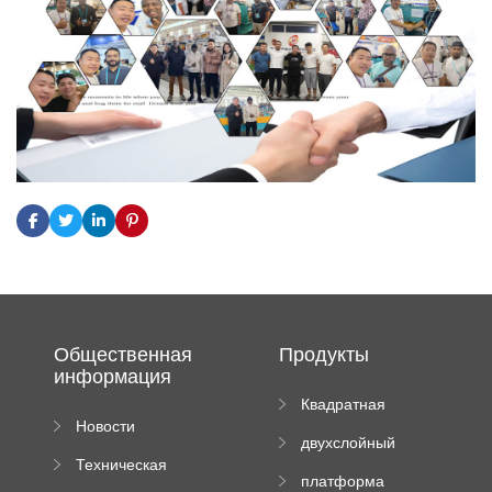
Общественная
Продукты
информация
Квадратная
Новости
плиточная
двухслойный
компании
машина
Техническая
вальцовый
платформа
документация
пресс