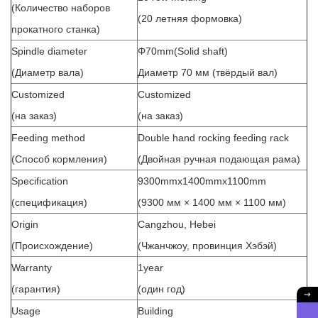
(Количество наборов
(20 летняя формовка)
прокатного станка)
Spindle diameter
Φ70mm(Solid shaft)
(Диаметр вала)
Диаметр 70 мм (твёрдый вал)
Customized
Customized
(на заказ)
(на заказ)
Feeding method
Double hand rocking feeding rack
(Способ кормления)
(Двойная ручная подающая рама)
Specification
9300mmx1400mmx1100mm
(спецификация)
(9300 мм × 1400 мм × 1100 мм)
Origin
Cangzhou, Hebei
(Происхождение)
(Чжанчжоу, провинция Хэбэй)
Warranty
1year
(гарантия)
(один год)
Usage
Building