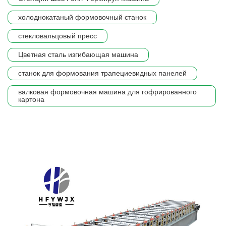
холоднокатаный формовочный станок
стекловальцовый пресс
Цветная сталь изгибающая машина
станок для формования трапециевидных панелей
валковая формовочная машина для гофрированного
картона