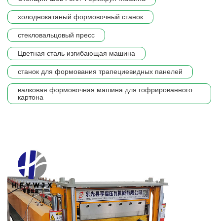
холоднокатаный формовочный станок
стекловальцовый пресс
Цветная сталь изгибающая машина
станок для формования трапециевидных панелей
валковая формовочная машина для гофрированного
картона