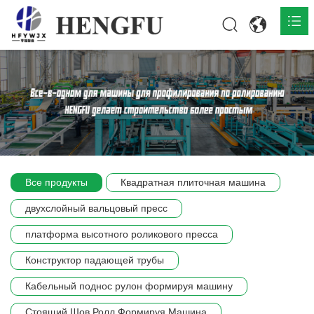
Главная
О нас

Продукты

Общественная

Все продукты
Квадратная плиточная машина
Сцена компании
двухслойный вальцовый пресс
Связь
платформа высотного роликового пресса
Конструктор падающей трубы
Кабельный поднос рулон формируя машину
Стоящий Шов Ролл Формируя Машина