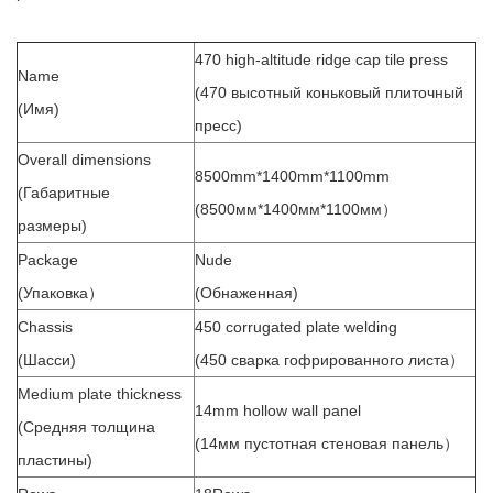
470 high-altitude ridge cap tile press
Name
(470 высотный коньковый плиточный
(Имя)
пресс)
Overall dimensions
8500mm*1400mm*1100mm
(Габаритные
(8500мм*1400мм*1100мм）
размеры)
Package
Nude
(Упаковка）
(Обнаженная)
Chassis
450 corrugated plate welding
(Шасси)
(450 сварка гофрированного листа）
Medium plate thickness
14mm hollow wall panel
(Средняя толщина
(14мм пустотная стеновая панель）
пластины)