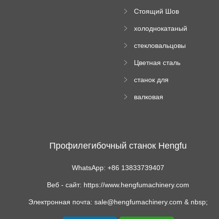
поднос рулон
Стоящий Шов
формируя
Ролл Формируя
машину
холоднокатаный
Машина
формовочный
стекловальцовы
станок
й пресс
Цветная сталь
изгибающая
станок для
машина
формования
валковая
трапециевидных
формовочная
панелей
машина для
гофрированного
картона
Профилегибочный станок Hengfu
WhatsApp: +86 13833739407
Веб - сайт: https://www.hengfumachinery.com
Электронная почта: sale@hengfumachinery.com & nbsp;