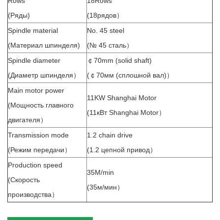
Rows
18Rows
(Ряды)
(18рядов）
Spindle material
No. 45 steel
(Материал шпинделя)
(№ 45 сталь）
Spindle diameter
￠70mm (solid shaft)
(Диаметр шпинделя）
(￠70мм (сплошной вал)）
Main motor power
11KW Shanghai Motor
(Мощность главного
(11кВт Shanghai Motor）
двигателя）
Transmission mode
1.2 chain drive
(Режим передачи）
(1.2 цепной привод）
Production speed
35M/min
(Скорость
(35м/мин）
производства）