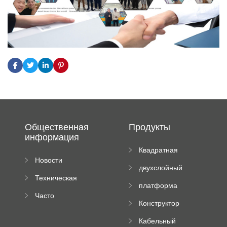
Общественная
Продукты
информация
Квадратная
Новости
плиточная
двухслойный
компании
машина
Техническая
вальцовый
платформа
документация
пресс
Часто
высотного
Конструктор
задаваемые
роликового
падающей
вопросы
пресса
Кабельный
трубы