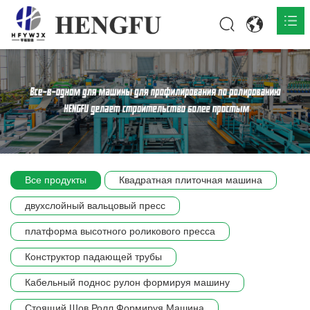
Главная
О нас

Продукты

Общественная

Все продукты
Квадратная плиточная машина
Сцена компании
двухслойный вальцовый пресс
Связь
платформа высотного роликового пресса
Конструктор падающей трубы
Кабельный поднос рулон формируя машину
Стоящий Шов Ролл Формируя Машина