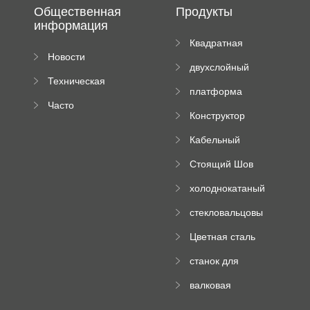
Общественная
Продукты
информация
Квадратная
Новости
плиточная
двухслойный
компании
машина
Техническая
вальцовый
платформа
документация
пресс
Часто
высотного
Конструктор
задаваемые
роликового
падающей
вопросы
пресса
Кабельный
трубы
поднос рулон
Стоящий Шов
формируя
Ролл Формируя
машину
холоднокатаный
Машина
формовочный
стекловальцовы
станок
й пресс
Цветная сталь
изгибающая
станок для
машина
формования
валковая
трапециевидных
формовочная
панелей