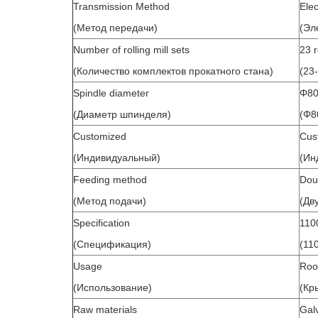
Transmission Method
Elec
(Метод передачи)
(Эл
Number of rolling mill sets
23 
(Количество комплектов прокатного стана)
(23
Spindle diameter
Φ80
(Диаметр шпинделя)
(Φ8
Customized
Cus
(Индивидуальный)
(Ин
Feeding method
Doub
(Метод подачи)
(Дв
Specification
11
(Спецификация)
(11
Usage
Roo
(Использование)
(Кр
Raw materials
Galv