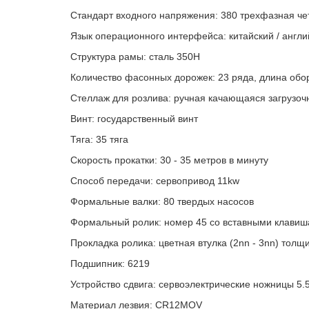
Стандарт входного напряжения: 380 трехфазная ч
Язык операционного интерфейса: китайский / англий
Структура рамы: сталь 350H
Количество фасонных дорожек: 23 ряда, длина обо
Стеллаж для розлива: ручная качающаяся загрузо
Винт: государственный винт
Тяга: 35 тяга
Скорость прокатки: 30 - 35 метров в минуту
Способ передачи: сервопривод 11kw
Формальные валки: 80 твердых насосов
Формальный ролик: номер 45 со вставными клави
Прокладка ролика: цветная втулка (2nn - 3nn) толщ
Подшипник: 6219
Устройство сдвига: сервоэлектрические ножницы 5.
Материал лезвия: CR12MOV