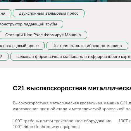
ина
двухслойный вальцовый пресс
Конструктор падающей трубы
Стоящий Шов Ролл Формируя Машина
кловальцовый пресс
Цветная сталь изгибающая машина
ей
валковая формовочная машина для гофрированного карт
C21 высокоскоростная металличес
Высокоскоростная металлическая кровельная машина C21 п
изготовления цветной стали и металлической кровельной пл
100T гребень плитки трехстороннее оборудование
100T 
100T ridge tile three-way equipment