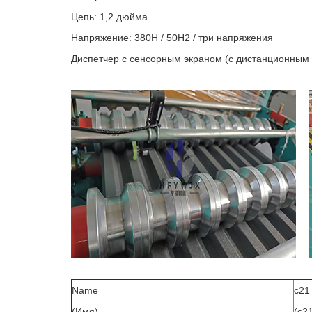
Цепь: 1,2 дюйма
Напряжение: 380H / 50H2 / три напряжения
Диспетчер с сенсорным экраном (с дистанционным
Name
c21
(Имя)
(c2