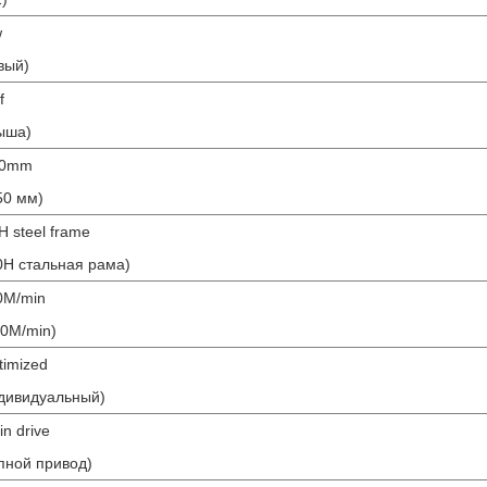
w
вый)
f
ыша)
50mm
50 мм)
H steel frame
0H стальная рама)
0M/min
40M/min)
timized
дивидуальный)
in drive
пной привод)