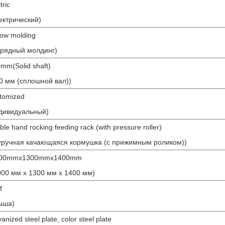
tric
ектрический)
row molding
-рядный молдинг)
mm(Solid shaft)
0 мм (сплошной вал))
tomized
дивидуальный)
le hand rocking feeding rack (with pressure roller)
уручная качающаяся кормушка (с прижимным роликом))
000mmx1300mmx1400mm
000 мм x 1300 мм x 1400 мм)
f
ыша)
anized steel plate, color steel plate