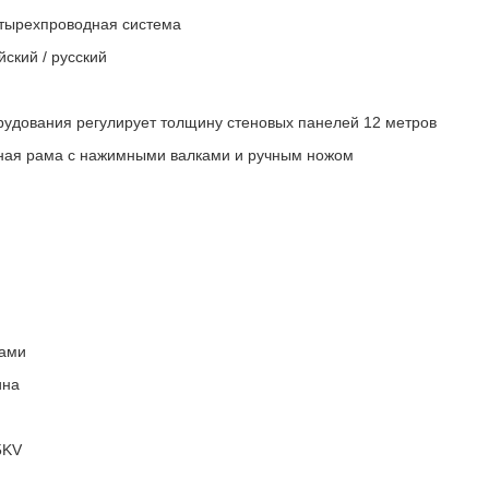
етырехпроводная система
ский / русский
рудования регулирует толщину стеновых панелей 12 метров
чная рама с нажимными валками и ручным ножом
шами
ина
5KV