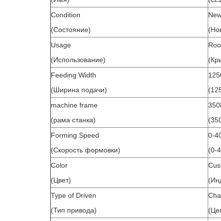
Condition
Ne
(Состояние)
(Но
Usage
Roo
(Использование)
(Кр
Feeding Width
12
(Ширина подачи)
(12
machine frame
350
(рама станка)
(35
Forming Speed
0-4
(Скорость формовки)
(0-
Color
Cus
(Цвет)
(Ин
Type of Driven
Cha
(Тип привода)
(Це