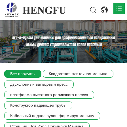
Главная
О нас

Продукты

Общественная

Все продукты
Квадратная плиточная машина
Сцена компании
двухслойный вальцовый пресс
Связь
платформа высотного роликового пресса
Конструктор падающей трубы
Кабельный поднос рулон формируя машину
Стоящий Шов Ролл Формируя Машина