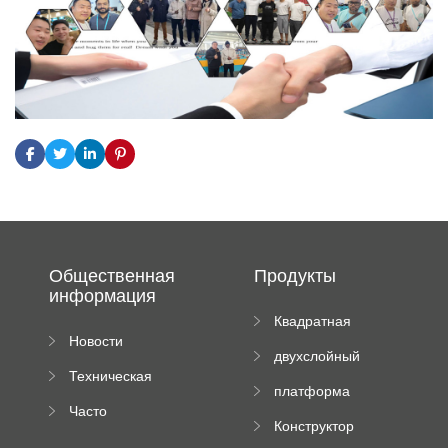
Общественная
Продукты
информация
Квадратная
Новости
плиточная
двухслойный
компании
машина
Техническая
вальцовый
платформа
документация
пресс
Часто
высотного
Конструктор
задаваемые
роликового
падающей