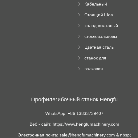
вопросы
пресса
Кабельный
трубы
поднос рулон
Стоящий Шов
формируя
Ролл Формируя
машину
холоднокатаный
Машина
формовочный
стекловальцовы
станок
й пресс
Цветная сталь
изгибающая
станок для
машина
формования
валковая
трапециевидных
формовочная
панелей
машина для
гофрированного
картона
Профилегибочный станок Hengfu
WhatsApp: +86 13833739407
Веб - сайт: https://www.hengfumachinery.com
Электронная почта: sale@hengfumachinery.com & nbsp;