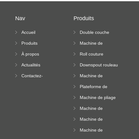
Nav
Produits
Accueil
Double couche
rouleau formant
Produits
Machine de
machine
formation à froid
À propos
Roll couture
debout formant
Actualités
Downspout rouleau
machine
formant machine
Contactez-
Machine de
nous
formation de
Plateforme de
rouleau de plateau
machine de
de câble
Machine de pliage
formation de
en acier couleur
rouleau à haute
Machine de
altitude
carrelage de crête
Machine de
carrée
formation de
Machine de
rouleau vitré
formation de