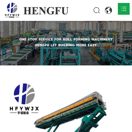
Home
Products

About

News

Contact