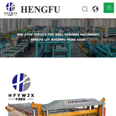
Home
Products

About

News

Contact