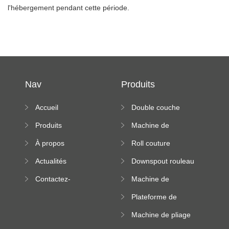
l'hébergement pendant cette période.
Nav
Produits
Accueil
Double couche
rouleau formant
Produits
Machine de
machine
formation à froid
À propos
Roll couture
debout formant
Actualités
Downspout rouleau
machine
formant machine
Contactez-
Machine de
nous
formation de
Plateforme de
rouleau de plateau
machine de
de câble
Machine de pliage
formation de
en acier couleur
rouleau à haute