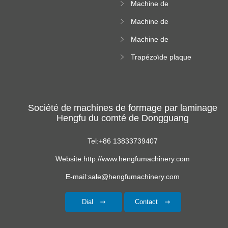
Machine de
altitude
carrelage de crête
Machine de
carrée
formation de
Machine de
rouleau vitré
formation de
Trapézoïde plaque
rouleau de feuille
de toit formant
ondulée
machine
Société de machines de formage par laminage
Hengfu du comté de Dongguang
Tel:+86 13833739407
Website:http://www.hengfumachinery.com
E-mail:sale@hengfumachinery.com
Dial
Contact