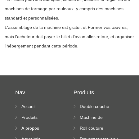
machines de formage par rouleaux. y compris des machines
standard et personnalisées.
L'assemblage de la machine est gratuit et Former vos œuvres,
mais l'acheteur doit payer le billet d'avion aller-retour, et organiser
l'hébergement pendant cette période.
Nav
Produits
Accueil
Double couche
rouleau formant
Produits
Machine de
machine
formation à froid
À propos
Roll couture
debout formant