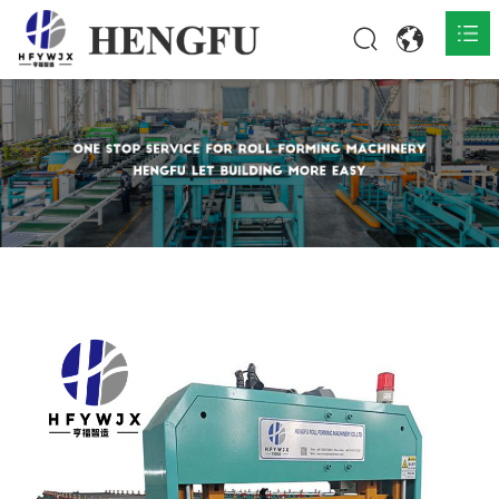
Home
Products

About

News

Contact