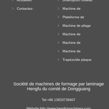
Actualités
Downspout rouleau
machine
formant machine
Contactez-
Machine de
nous
formation de
Plateforme de
rouleau de plateau
machine de
de câble
Machine de pliage
formation de
en acier couleur
rouleau à haute
Machine de
altitude
carrelage de crête
Machine de
carrée
formation de
Machine de
rouleau vitré
formation de
Trapézoïde plaque
rouleau de feuille
de toit formant
ondulée
machine
Société de machines de formage par laminage
Hengfu du comté de Dongguang
Tel:+86 13833739407
Website:http://www.hengfumachinery.com